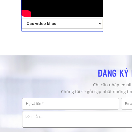
ĐĂNG KÝ 
Chỉ cần nhập email
Chúng tôi sẽ gửi cập nhật những ti