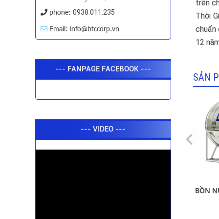
trên c
phone:
0938.011.235
Thời G
Email: info@btccorp.vn
chuẩn 
12 năm
--- FANPAGE FACEBOOK ---
SẢN P
--- VIDEO ---
BỒN NƯỚC INOX ĐẠI THÀNH 310L-SUS
BỒN N
304 (ĐỨNG)