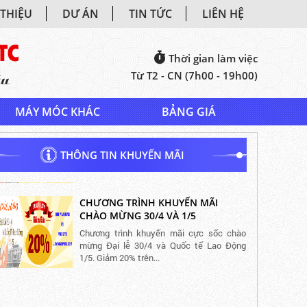
 THIỆU
DƯ ÁN
TIN TỨC
LIÊN HỆ
Thời gian làm việc
Từ T2 - CN (7h00 - 19h00)
MÁY MÓC KHÁC
BẢNG GIÁ
THÔNG TIN KHUYẾN MÃI
CHƯƠNG TRÌNH KHUYẾN MÃI
CHÀO MỪNG 30/4 VÀ 1/5
Chương trình khuyến mãi cực sốc chào
mừng Đại lễ 30/4 và Quốc tế Lao Động
1/5. Giảm 20% trên...
CHƯƠNG TRÌNH KHUYẾN MÃI
CHÀO MỪNG 30/4 VÀ 1/5
Chương trình khuyến mãi cực sốc chào
mừng Đại lễ 30/4 và Quốc tế Lao Động