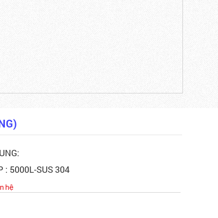
1/5. Giảm 20% trên...
NG)
DUNG:
 : 5000L-SUS 304
ên hệ