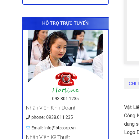
HỖ TRỢ TRỰC TUYẾN
CHI 
093 801 1235
Nhân Viên Kinh Doanh
Vật Li
Công N
phone:
0938.011.235
dụng s
Email: info@btccorp.vn
Logo D
Nhân Viên Kỹ Thuật