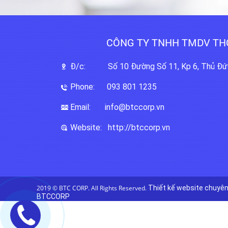
CÔNG TY TNHH TMDV TH
Đ/c: Số 10 Đường Số 11, Kp 6, Thủ Đức
Phone: 093 801 1235
Email: info@btccorp.vn
Website: http://btccorp.vn
2019 © BTC CORP. All Rights Reserved.
Thiết kế website chuyê
BTCCORP