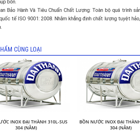
hụp bồn.
ian Bảo Hành Và Tiêu Chuẩn Chất Lượng: Toàn bộ quá trình sả
quốc tế ISO 9001: 2008. Nhằm khẳng định chất lượng tuyệt hảo
.
HẨM CÙNG LOẠI
ƯỚC INOX ĐẠI THÀNH 310L-SUS
BỒN NƯỚC INOX ĐẠI THÀNH
304 (NẰM)
304 (NẰM)