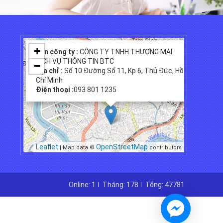
×
+
Tên công ty :
CÔNG TY TNHH THƯƠNG MẠI
DỊCH VỤ THÔNG TIN BTC
−
Địa chỉ :
Số 10 Đường Số 11, Kp 6, Thủ Đức, Hồ
Chí Minh
Điện thoại :
093 801 1235
Leaflet
OpenStreetMap
| Map data ©
contributors
Online: 1
Tháng: 178
Tổng: 47781