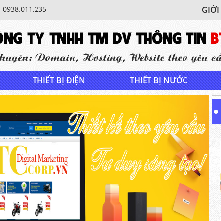
: 0938.011.235
GIỚI
THIẾT BỊ ĐIỆN
THIẾT BỊ NƯỚC